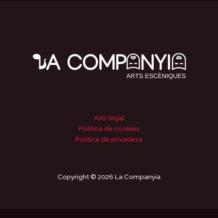
Avís legal
Política de cookies
Política de privadesa
Copyright © 2026 La Companyia